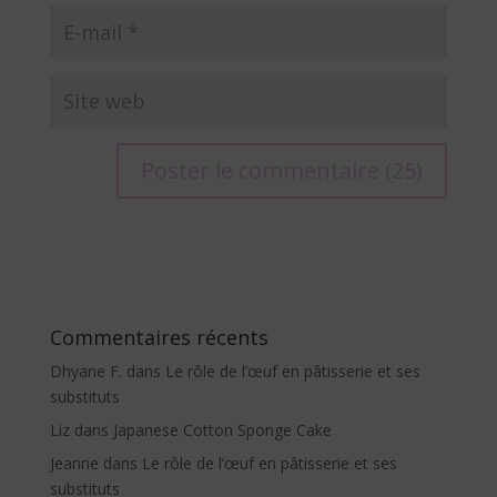
A
l
t
e
r
Commentaires récents
n
Dhyane F.
dans
Le rôle de l’œuf en pâtisserie et ses
a
substituts
t
Liz
dans
Japanese Cotton Sponge Cake
i
v
Jeanne
dans
Le rôle de l’œuf en pâtisserie et ses
e
substituts