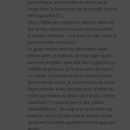
beurre/farine. Je note l’idée de l’épice ou du
cacao dans la farine (avec de la cannelle ça doit
être topissime 🙂 ).
Sinon j’utilise des moules en silicone, selon ce
que je fais, donc pas toujours (et uniquement
la marque Demarle – si je peux la citer, sinon je
laisse modifier mon post).
Le goop semble être une alternative super
intéressante, je testerai ; et c’est super qu’on
puisse le congeler, dans des bacs à glaçons ça
semblerait pratique. Je ferai ça avec du beurre
car même s’il semblerait qu’on puisse trouver
facilement du crisco, je ne pense pas de toute
façon pâtisser assez souvent pour acheter du
crisco (qui revient au final à 24 € le kilo, contre
seulement 7 € pour le beurre que j’utilise
habituellement… du coup si je ne termine ma
boite de crisco, ça faire cher le déchet et puis
du beurre j’en utilise quotidiennement quoi qu’il
arrive).