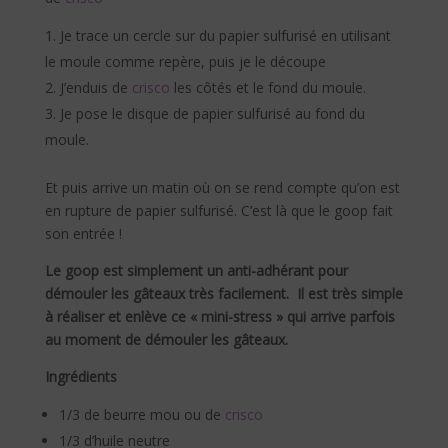
Je trace un cercle sur du papier sulfurisé en utilisant
le moule comme repère, puis je le découpe
J’enduis de
crisco
les côtés et le fond du moule.
Je pose le disque de papier sulfurisé au fond du
moule.
Et puis arrive un matin o
ù on se rend compte qu’on est
en rupture
de papier sulfurisé. C’est là que le goop fait
son entrée !
Le goop est simplement un anti-adhérant pour
démouler les gâteaux très facilement. Il est très simple
à réaliser et enlève ce « mini-stress » qui arrive parfois
au moment de démouler les gâteaux.
Ingrédients
1/3 de beurre mou ou de
crisco
1/3 d’huile neutre