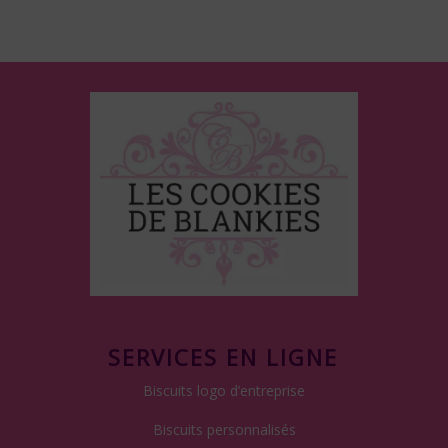
:
SERVICES EN LIGNE
Biscuits logo d’entreprise
Biscuits personnalisés