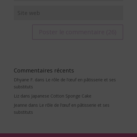
A
l
t
e
Commentaires récents
r
Dhyane F.
dans
Le rôle de l’œuf en pâtisserie et ses
n
substituts
a
Liz
dans
Japanese Cotton Sponge Cake
t
i
Jeanne
dans
Le rôle de l’œuf en pâtisserie et ses
v
substituts
e
: