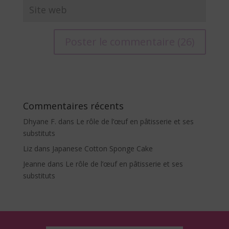
A
l
t
e
Commentaires récents
r
Dhyane F.
dans
Le rôle de l’œuf en pâtisserie et ses
n
substituts
a
Liz
dans
Japanese Cotton Sponge Cake
t
i
Jeanne
dans
Le rôle de l’œuf en pâtisserie et ses
v
substituts
e
: