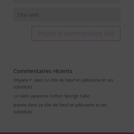
A
l
t
e
Commentaires récents
r
Dhyane F.
dans
Le rôle de l’œuf en pâtisserie et ses
n
substituts
a
Liz
dans
Japanese Cotton Sponge Cake
t
i
Jeanne
dans
Le rôle de l’œuf en pâtisserie et ses
v
substituts
e
: