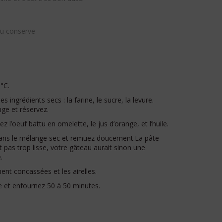
u conserve
°C.
 ingrédients secs : la farine, le sucre, la levure.
nge et réservez.
z l’oeuf battu en omelette, le jus d’orange, et l’huile.
ans le mélange sec et remuez doucement.La pâte
 pas trop lisse, votre gâteau aurait sinon une
.
ent concassées et les airelles.
 et enfournez 50 à 50 minutes.