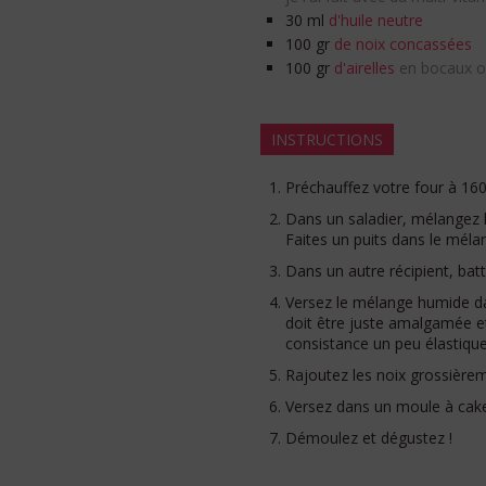
30
ml
d'huile neutre
100
gr
de noix concassées
100
gr
d'airelles
en bocaux o
INSTRUCTIONS
Préchauffez votre four à 160
Dans un saladier, mélangez les
Faites un puits dans le méla
Dans un autre récipient, batte
Versez le mélange humide d
doit être juste amalgamée et
consistance un peu élastique
Rajoutez les noix grossièrem
Versez dans un moule à cake
Démoulez et dégustez !