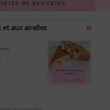
et aux airelles
50
min
aminé et c'est très bon aussi