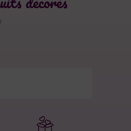
uits décorés
!