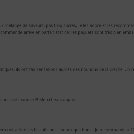
lleux mélange de saveurs, pas trop sucrés, je les adore et les recomm
 commande arrive en parfait état car les paquets sont très bien embal
ques, ils ont fait sensations auprès des nounous de la crèche. Un ré
 sont juste wouah !!! Merci beaucoup ☺️
atsem ont adoré les biscuits aussi beaux que bons ! Je recommande à 