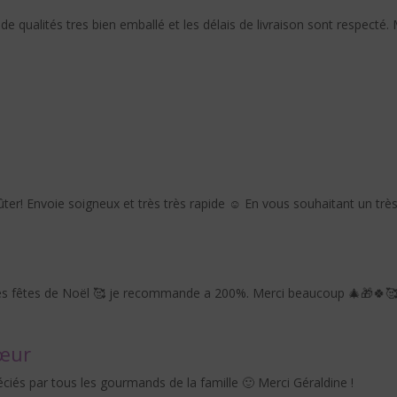
l de qualités tres bien emballé et les délais de livraison sont respecté.
er! Envoie soigneux et très très rapide ☺️ En vous souhaitant un très
t les fêtes de Noël 🥰 je recommande a 200%. Merci beaucoup 🎄🎁🍀
cœur
éciés par tous les gourmands de la famille 🙂 Merci Géraldine !